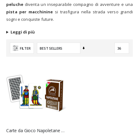
peluche
diventa un inseparabile compagno di avventure e una
pista per macchinine
si trasfigura nella strada verso grandi
sogni e conquiste future.
Leggi di più
Imposta
FILTER
la
direzione
crescente
Carte da Gioco Napoletane 150° Anniversario - Modiano