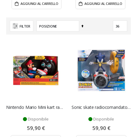
AGGIUNGI AL CARRELLO
AGGIUNGI AL CARRELLO
Imposta
FILTER
la
direzione
decrescente
Nintendo Mario Mini kart radiocomandato - Jakks Pacific
Sonic skate radiocomandato - Jakks Pacific
Disponibile
Disponibile
59,90 €
59,90 €