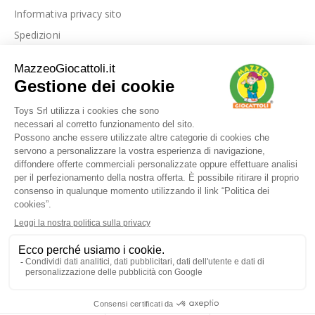
Informativa privacy sito
Spedizioni
Link utili
La nostra azienda
Le nostre recensioni
Blog
Dove siamo
Contattaci
I nostri marchi
FAQ
© Toys srl - via Foggia km 0,500 71016 San Severo - FG - P.IVA / C.F.
03632130716