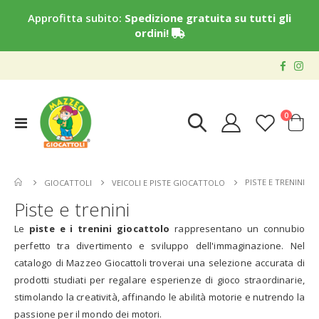
Approfitta subito:
Spedizione gratuita su tutti gli
ordini!
elementi
0
Toggle
Cart
Nav
PISTE E TRENINI
GIOCATTOLI
VEICOLI E PISTE GIOCATTOLO
Piste e trenini
Le
piste e i trenini giocattolo
rappresentano un connubio
perfetto tra divertimento e sviluppo dell'immaginazione. Nel
catalogo di Mazzeo Giocattoli troverai una selezione accurata di
prodotti studiati per regalare esperienze di gioco straordinarie,
stimolando la creatività, affinando le abilità motorie e nutrendo la
passione per il mondo dei motori.