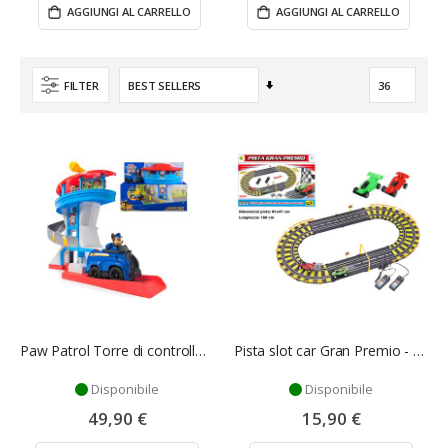
AGGIUNGI AL CARRELLO
AGGIUNGI AL CARRELLO
Imposta
FILTER
la
direzione
crescente
Paw Patrol Torre di controllo - Spin Master
Pista slot car Gran Premio - Mazzeo Giocattoli
Disponibile
Disponibile
49,90 €
15,90 €