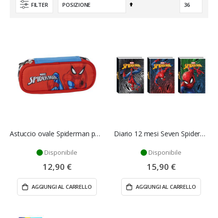
Imposta
FILTER
la
direzione
decrescente
Astuccio ovale Spiderman per scuola
Diario 12 mesi Seven Spiderman
Disponibile
Disponibile
12,90 €
15,90 €
AGGIUNGI AL CARRELLO
AGGIUNGI AL CARRELLO