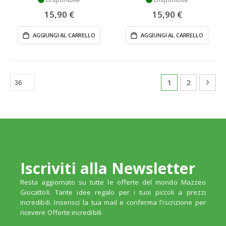
15,90 €
15,90 €
AGGIUNGI AL CARRELLO
AGGIUNGI AL CARRELLO
Pagina
Attualmente st
Pagina
Pagi
Succ
1
2
Iscriviti alla Newsletter
Resta aggiornato su tutte le offerte del mondo Mazzeo
Giocattoli. Tante idee regalo per i tuoi piccoli a prezzi
incredibili. Inserisci la tua mail e conferma l'iscrizione per
ricevere Offerte incredibili