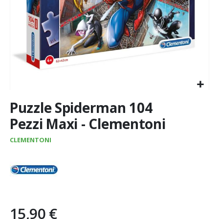
Vai
Puzzle Spiderman 104
all'inizio
della
Pezzi Maxi - Clementoni
galleria
di
CLEMENTONI
immagini
15,90 €