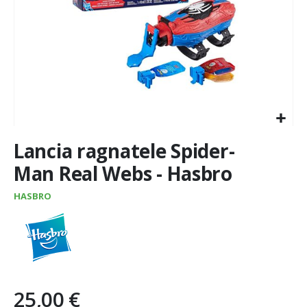
Vai
Lancia ragnatele Spider-
all'inizio
della
Man Real Webs - Hasbro
galleria
di
HASBRO
immagini
25,00 €