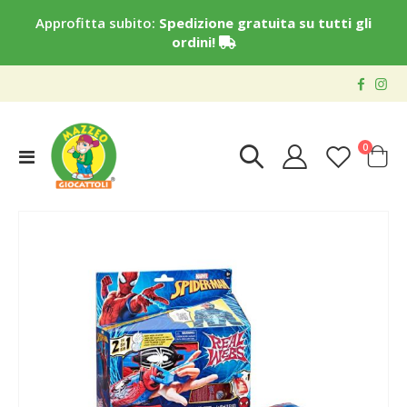
Approfitta subito:
Spedizione gratuita su tutti gli
ordini!
elementi
0
Toggle
Cart
Nav
Vai
alla
fine
della
galleria
di
immagini