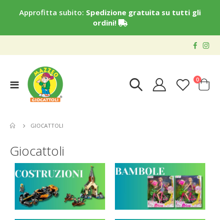
Approfitta subito:
Spedizione gratuita su tutti gli
ordini!
elementi
0
Toggle
Cart
Nav
GIOCATTOLI
Giocattoli