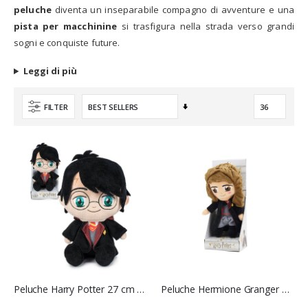
peluche
diventa un inseparabile compagno di avventure e una
pista per macchinine
si trasfigura nella strada verso grandi
sogni e conquiste future.
Leggi di più
Imposta
FILTER
la
direzione
crescente
Peluche Harry Potter 27 cm - Famosa
Peluche Hermione Granger Harry Potter 28 cm