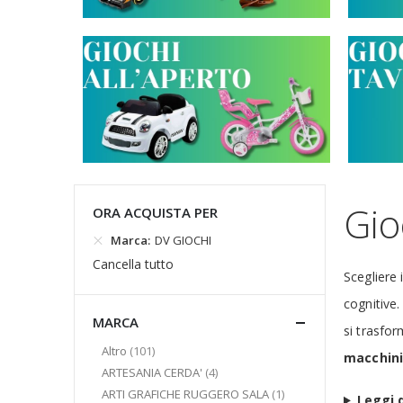
Gio
ORA ACQUISTA PER
Marca
DV GIOCHI
Cancella tutto
Scegliere 
cognitive.
MARCA
si trasfor
elementi
Altro
101
macchin
elementi
ARTESANIA CERDA'
4
elemento
ARTI GRAFICHE RUGGERO SALA
1
Leggi d