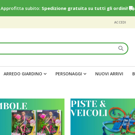
Approfitta subito:
Spedizione gratuita su tutti gli ordini!
ACCEDI
ARREDO GIARDINO
PERSONAGGI
NUOVI ARRIVI
B