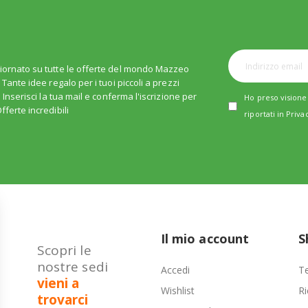
iornato su tutte le offerte del mondo Mazzeo
. Tante idee regalo per i tuoi piccoli a prezzi
i. Inserisci la tua mail e conferma l'iscrizione per
Ho preso visione 
fferte incredibili
riportati in
Priva
Il mio account
S
Scopri le
nostre sedi
Accedi
Te
vieni a
Wishlist
Ri
trovarci