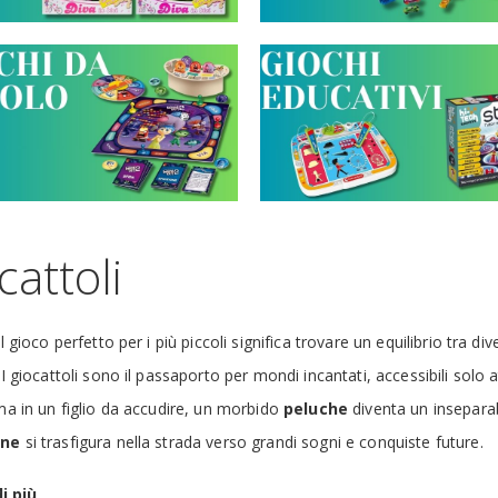
cattoli
il gioco perfetto per i più piccoli significa trovare un equilibrio tra 
 I giocattoli sono il passaporto per mondi incantati, accessibili solo 
ma in un figlio da accudire, un morbido
peluche
diventa un insepara
ine
si trasfigura nella strada verso grandi sogni e conquiste future.
i più