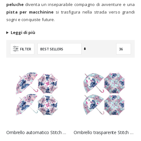
peluche
diventa un inseparabile compagno di avventure e una
pista per macchinine
si trasfigura nella strada verso grandi
sogni e conquiste future.
Leggi di più
Imposta
FILTER
la
direzione
crescente
Ombrello automatico Stitch - Artesiana
Ombrello trasparente Stitch - Artesiana