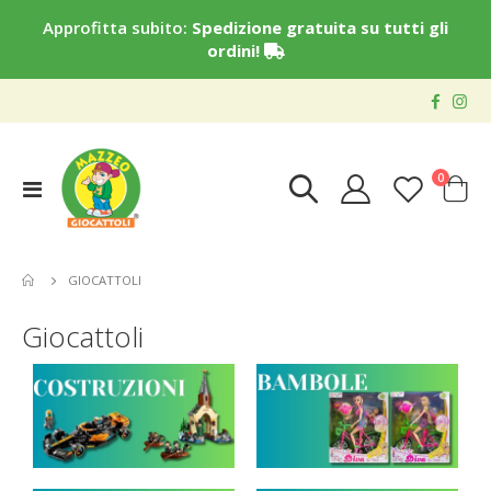
Approfitta subito:
Spedizione gratuita su tutti gli
ordini!
elementi
0
Toggle
Cart
Nav
GIOCATTOLI
Giocattoli