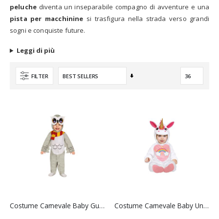
peluche
diventa un inseparabile compagno di avventure e una
pista per macchinine
si trasfigura nella strada verso grandi
sogni e conquiste future.
Leggi di più
Imposta
FILTER
la
direzione
crescente
Costume Carnevale Baby Gufo 12/18 Mesi - Guirca
Costume Carnevale Baby Unicorno 12/18 Mesi - Guirca