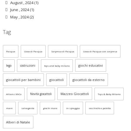
August , 2024 (1)
June , 2024 (1)
May , 2024 (2)
Tag
Pasqua
Uova di Pasqua
Sorpresa di Pasqua
Uova di Pasqua con sorpresa
giochi educativi
lego
costruzioni
toys and baby milano
giocattoli per bambini
giocattoli
giocattoli da esterno
Mazzeo Giocattoli
Novità giocattoli
Allianz MiCo
Toys & Baby Milano
mare
salvagente
giochi mare
in spiaggia
secchiello e paletta
Alberi di Natale