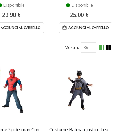
Disponibile
Disponibile
29,90 €
25,00 €
AGGIUNGI AL CARRELLO
AGGIUNGI AL CARRELLO
Mostra
Mostra
Griglia
Lista
come
Set Costume Spiderman Con Muscoli - Rubie's
Costume Batman Justice League - M - Rubie's