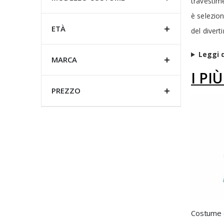
travestime
è selezion
ETÀ
del diver
Leggi d
MARCA
I PI
PREZZO