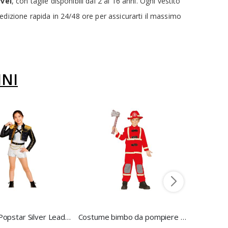
vel
, con taglie disponibili dai 2 ai 16 anni. Ogni vestito
pedizione rapida in 24/48 ore per assicurarti il massimo
INI
Costume Popstar Silver Leader Bambina 7/9 anni - Guirca
Costume bimbo da pompiere 5/6 anni - Fiestas Guirca