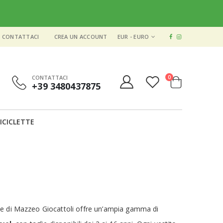
VALUTA
CONTATTACI
CREA UN ACCOUNT
EUR - EURO
elementi
CONTATTACI
0
+39 3480437875
Cart
ICICLETTE
ne di Mazzeo Giocattoli offre un’ampia gamma di