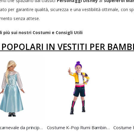
nti che spaziano dai classici
Personaggi Disney
ai
Supereroi Mar
ato per garantire qualità, sicurezza e una vestibilità ottimale, con s
timento senza attese.
i più sui nostri Costumi e Consigli Utili
Ù POPOLARI IN VESTITI PER BAMB
Costume carnevale da principessa, per bambina, taglia IV
Costume K-Pop Rumi Bambina 7/8 anni - Rubies