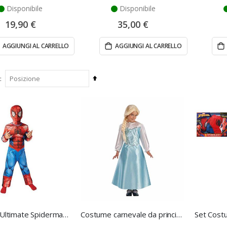
Disponibile
Disponibile
19,90 €
35,00 €
AGGIUNGI AL CARRELLO
AGGIUNGI AL CARRELLO
Imposta
la
direzione
decrescente
Costume Ultimate Spiderman Taglia Medium
Costume carnevale da principessa, per bambina, taglia IV