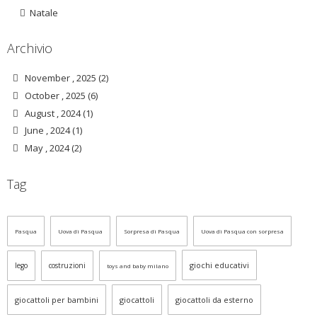
Natale
Archivio
November , 2025 (2)
October , 2025 (6)
August , 2024 (1)
June , 2024 (1)
May , 2024 (2)
Tag
Pasqua
Uova di Pasqua
Sorpresa di Pasqua
Uova di Pasqua con sorpresa
giochi educativi
lego
costruzioni
toys and baby milano
giocattoli per bambini
giocattoli
giocattoli da esterno