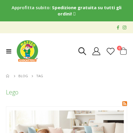
Approfitta subito:
Spedizione gratuita su tutti gli
ordini!
elementi
0
Toggle
Cart
Nav
BLOG
TAG
Lego