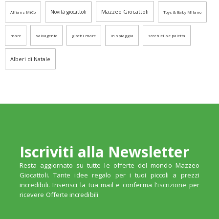
Mazzeo Giocattoli
Novità giocattoli
Allianz MiCo
Toys & Baby Milano
mare
salvagente
giochi mare
in spiaggia
secchiello e paletta
Alberi di Natale
Iscriviti alla Newsletter
Resta aggiornato su tutte le offerte del mondo Mazzeo
Giocattoli. Tante idee regalo per i tuoi piccoli a prezzi
incredibili. Inserisci la tua mail e conferma l'iscrizione per
ricevere Offerte incredibili