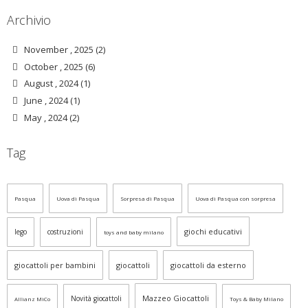
Archivio
November , 2025 (2)
October , 2025 (6)
August , 2024 (1)
June , 2024 (1)
May , 2024 (2)
Tag
Pasqua
Uova di Pasqua
Sorpresa di Pasqua
Uova di Pasqua con sorpresa
giochi educativi
lego
costruzioni
toys and baby milano
giocattoli per bambini
giocattoli
giocattoli da esterno
Mazzeo Giocattoli
Novità giocattoli
Allianz MiCo
Toys & Baby Milano