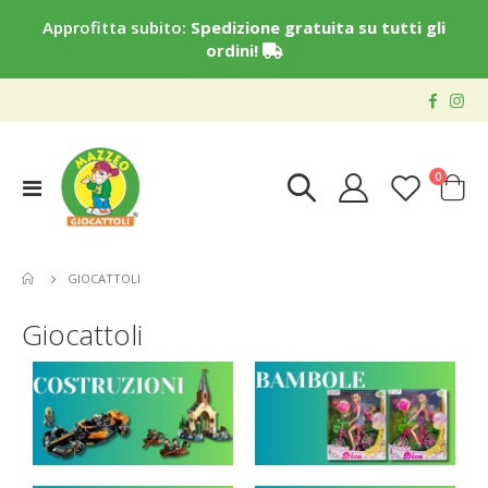
Approfitta subito:
Spedizione gratuita su tutti gli
ordini!
elementi
0
Toggle
Cart
Nav
GIOCATTOLI
Giocattoli