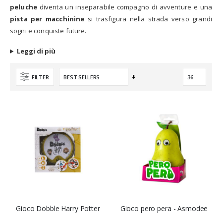
peluche
diventa un inseparabile compagno di avventure e una
pista per macchinine
si trasfigura nella strada verso grandi
sogni e conquiste future.
Leggi di più
Imposta
FILTER
la
direzione
crescente
Gioco Dobble Harry Potter
Gioco pero pera - Asmodee