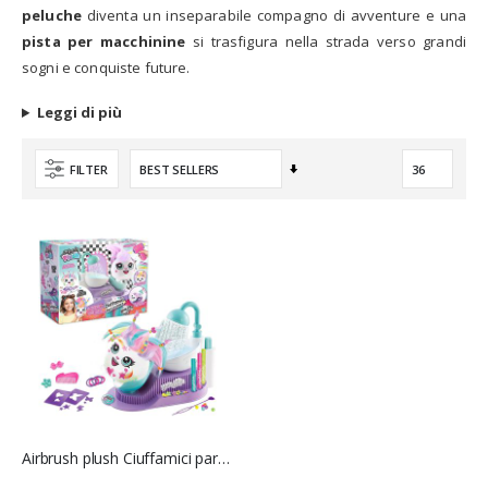
peluche
diventa un inseparabile compagno di avventure e una
pista per macchinine
si trasfigura nella strada verso grandi
sogni e conquiste future.
Leggi di più
Imposta
FILTER
la
direzione
crescente
Airbrush plush Ciuffamici parrucchiere - Rocco Giocattoli