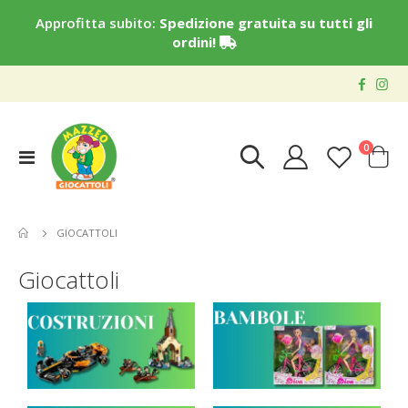
Approfitta subito:
Spedizione gratuita su tutti gli
ordini!
elementi
0
Toggle
Cart
Nav
GIOCATTOLI
Giocattoli