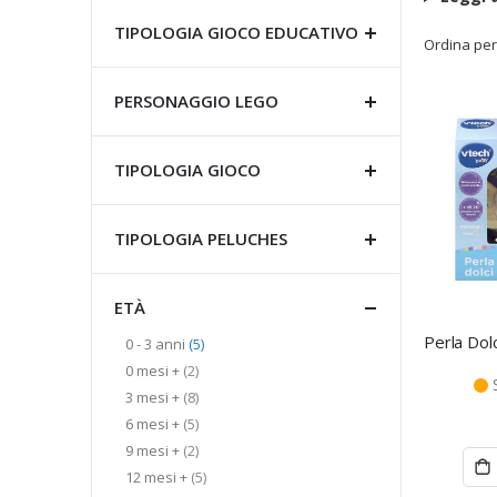
TIPOLOGIA GIOCO EDUCATIVO
Ordina per
PERSONAGGIO LEGO
TIPOLOGIA GIOCO
TIPOLOGIA PELUCHES
ETÀ
elementi
0 - 3 anni
5
elementi
0 mesi +
2
elementi
3 mesi +
8
elementi
6 mesi +
5
elementi
9 mesi +
2
elementi
12 mesi +
5