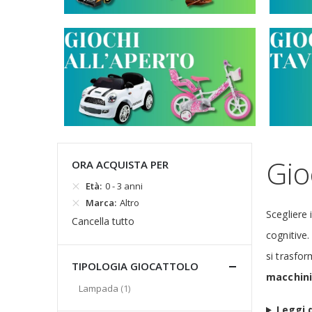
Gio
ORA ACQUISTA PER
Età
0 - 3 anni
Marca
Altro
Scegliere 
Cancella tutto
cognitive.
si trasfor
TIPOLOGIA GIOCATTOLO
macchin
elemento
Lampada
1
Leggi d