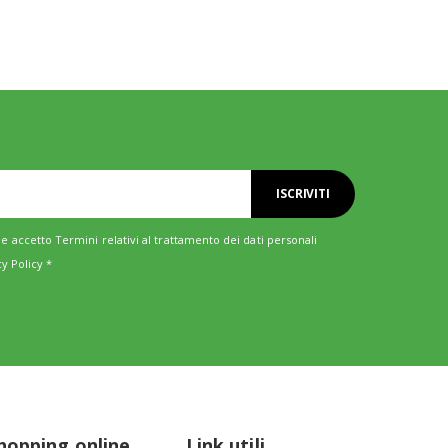
ISCRIVITI
e accetto Termini relativi al trattamento dei dati personali
cy Policy
*
hopping online
Link utili