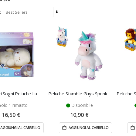
Imposta
la
direzione
crescente
Perla Dolci Sogni Peluche Luminoso Foca – Vtech
Peluche Stumble Guys Sprinkles 30 cm in Morbido Tessuto
Solo 1 rimasto!
Disponibile
16,50 €
10,90 €
AGGIUNGI AL CARRELLO
AGGIUNGI AL CARRELLO