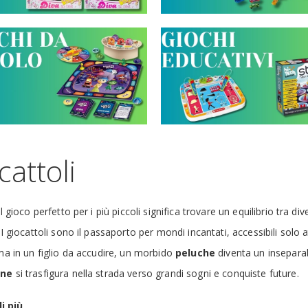
cattoli
il gioco perfetto per i più piccoli significa trovare un equilibrio tra 
 I giocattoli sono il passaporto per mondi incantati, accessibili solo 
ma in un figlio da accudire, un morbido
peluche
diventa un insepara
ine
si trasfigura nella strada verso grandi sogni e conquiste future.
i più