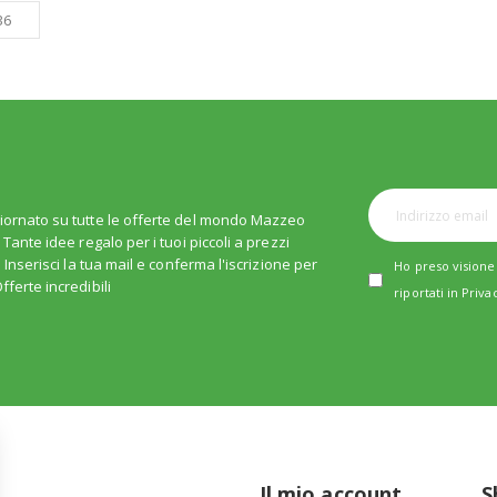
iornato su tutte le offerte del mondo Mazzeo
. Tante idee regalo per i tuoi piccoli a prezzi
i. Inserisci la tua mail e conferma l'iscrizione per
Ho preso visione 
fferte incredibili
riportati in
Priva
Il mio account
S