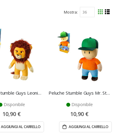
Mostra
Mostra
Griglia
Lista
come
Peluche Stumble Guys Leonidas 30 cm in Morbido Tessuto
Peluche Stumble Guys Mr. Stumble 30 cm in Morbido Tessuto
Disponibile
Disponibile
10,90 €
10,90 €
AGGIUNGI AL CARRELLO
AGGIUNGI AL CARRELLO