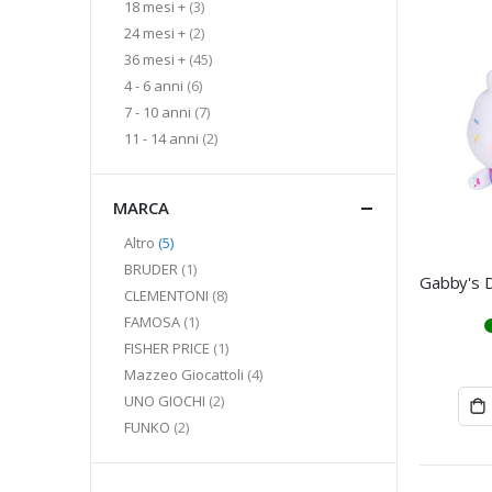
elementi
18 mesi +
3
elementi
24 mesi +
2
elementi
36 mesi +
45
elementi
4 - 6 anni
6
elementi
7 - 10 anni
7
elementi
11 - 14 anni
2
MARCA
elementi
Altro
5
elemento
BRUDER
1
elementi
CLEMENTONI
8
elemento
FAMOSA
1
elemento
FISHER PRICE
1
elementi
Mazzeo Giocattoli
4
elementi
UNO GIOCHI
2
elementi
FUNKO
2