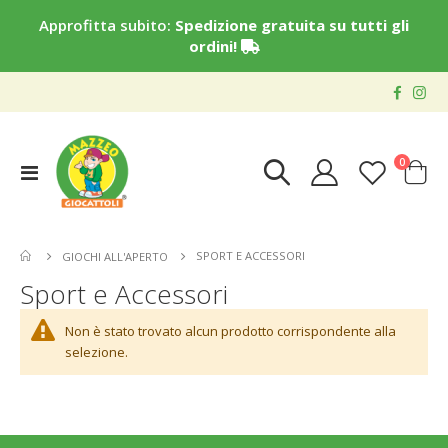
Approfitta subito:
Spedizione gratuita su tutti gli
ordini!
elementi
0
Toggle
Cart
Nav
SPORT E ACCESSORI
GIOCHI ALL'APERTO
Sport e Accessori
Non è stato trovato alcun prodotto corrispondente alla
selezione.