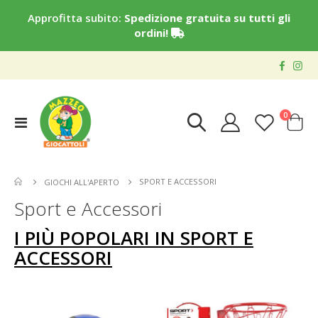
Approfitta subito:
Spedizione gratuita su tutti gli
ordini!
elementi
0
Toggle
Cart
Nav
SPORT E ACCESSORI
GIOCHI ALL'APERTO
Sport e Accessori
I PIÙ POPOLARI IN SPORT E
ACCESSORI