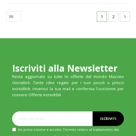
Pagina
Attualmente st
Pagina
Pagi
Succ
1
2
Iscriviti alla Newsletter
Resta aggiornato su tutte le offerte del mondo Mazzeo
Giocattoli. Tante idee regalo per i tuoi piccoli a prezzi
incredibili. Inserisci la tua mail e conferma l'iscrizione per
ricevere Offerte incredibili
ISCRIVITI
Ho preso visione e accetto Termini relativi al trattamento dei