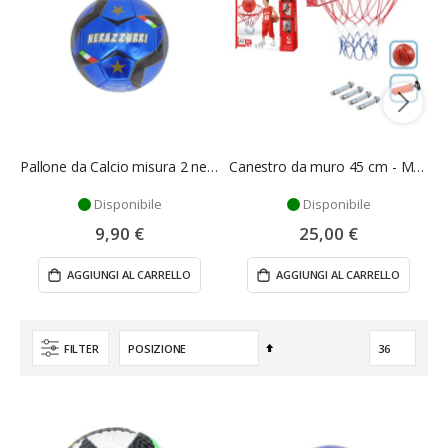
Pallone da Calcio misura 2 nero/azzurro - Mazzeo Giocattoli
Canestro da muro 45 cm - Mazzeo Giocattoli
Disponibile
Disponibile
9,90 €
25,00 €
AGGIUNGI AL CARRELLO
AGGIUNGI AL CARRELLO
Imposta
FILTER
la
direzione
decrescente