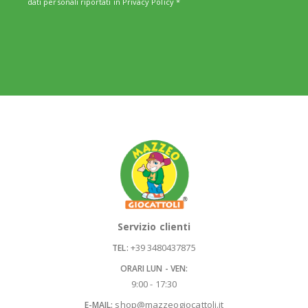
dati personali riportati in
Privacy Policy
*
Servizio clienti
+39 3480437875
TEL:
ORARI LUN - VEN:
9:00 - 17:30
shop@mazzeogiocattoli.it
E-MAIL: