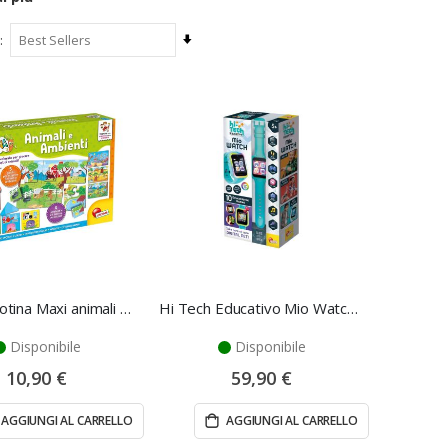
Imposta
la
direzione
crescente
Gioco Carotina Maxi animali e ambienti - Lisciani
Hi Tech Educativo Mio Watch - Lisciani Giochi
Disponibile
Disponibile
10,90 €
59,90 €
AGGIUNGI AL CARRELLO
AGGIUNGI AL CARRELLO