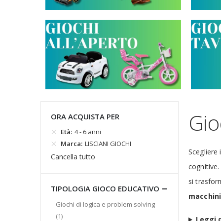
Gio
ORA ACQUISTA PER
Età
4 - 6 anni
Marca
LISCIANI GIOCHI
Scegliere 
Cancella tutto
cognitive.
si trasfor
TIPOLOGIA GIOCO EDUCATIVO
macchin
Giochi di logica e problem solving
elemento
1
Leggi d