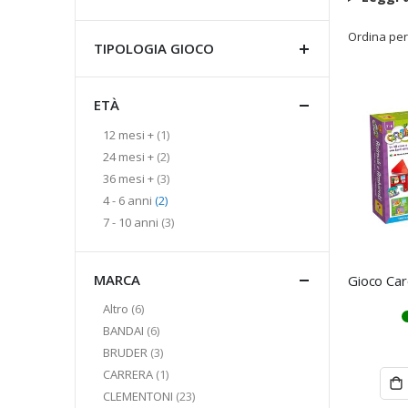
Ordina per
TIPOLOGIA GIOCO
ETÀ
elemento
12 mesi +
1
elementi
24 mesi +
2
elementi
36 mesi +
3
elementi
4 - 6 anni
2
elementi
7 - 10 anni
3
MARCA
elementi
Altro
6
elementi
BANDAI
6
elementi
BRUDER
3
elemento
CARRERA
1
elementi
CLEMENTONI
23