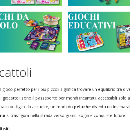
cattoli
il gioco perfetto per i più piccoli significa trovare un equilibrio tra 
 I giocattoli sono il passaporto per mondi incantati, accessibili solo 
ma in un figlio da accudire, un morbido
peluche
diventa un insepara
ine
si trasfigura nella strada verso grandi sogni e conquiste future.
i più