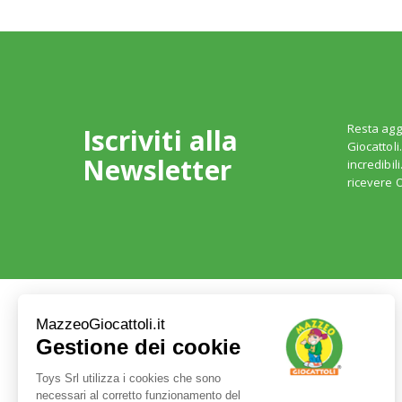
Resta agg
Iscriviti alla
Giocattoli
Newsletter
incredibil
ricevere O