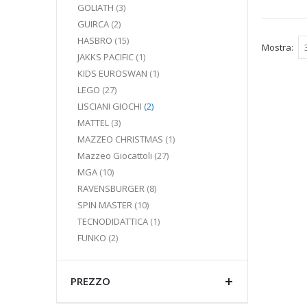
elementi
GOLIATH
3
elementi
GUIRCA
2
elementi
HASBRO
15
Mostra
elemento
JAKKS PACIFIC
1
elemento
KIDS EUROSWAN
1
elementi
LEGO
27
elementi
LISCIANI GIOCHI
2
elementi
MATTEL
3
elemento
MAZZEO CHRISTMAS
1
elementi
Mazzeo Giocattoli
27
elementi
MGA
10
elementi
RAVENSBURGER
8
elementi
SPIN MASTER
10
elemento
TECNODIDATTICA
1
elementi
FUNKO
2
PREZZO