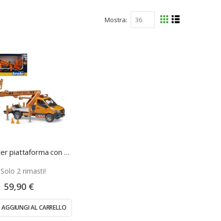
Mostra
Mostra
Griglia
Lista
come
Mb Sprinter piattaforma con luci - Bruder
Solo 2 rimasti!
59,90 €
AGGIUNGI AL CARRELLO