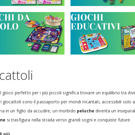
cattoli
il gioco perfetto per i più piccoli significa trovare un equilibrio tra 
 I giocattoli sono il passaporto per mondi incantati, accessibili solo 
ma in un figlio da accudire, un morbido
peluche
diventa un insepara
ine
si trasfigura nella strada verso grandi sogni e conquiste future.
i più