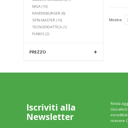
elementi
MGA
10
elementi
RAVENSBURGER
8
elementi
Mostra
SPIN MASTER
10
elemento
TECNODIDATTICA
1
elementi
FUNKO
2
PREZZO
Resta agg
Iscriviti alla
Giocattoli
Newsletter
incredibil
ricevere O