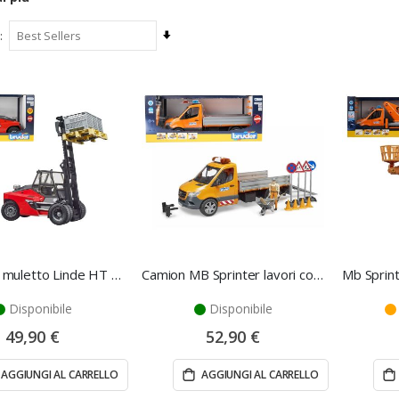
Imposta
la
direzione
crescente
Modellino muletto Linde HT 160 con pallet - Bruder
Camion MB Sprinter lavori comunali - Bruder
Disponibile
Disponibile
49,90 €
52,90 €
AGGIUNGI AL CARRELLO
AGGIUNGI AL CARRELLO