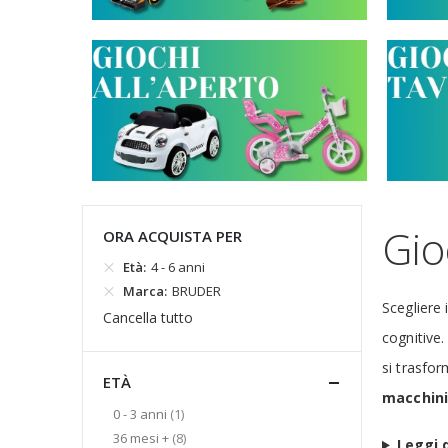
Gio
ORA ACQUISTA PER
Età
4 - 6 anni
Marca
BRUDER
Scegliere 
Cancella tutto
cognitive.
si trasfor
ETÀ
macchin
elemento
0 - 3 anni
1
elementi
36 mesi +
8
Leggi d