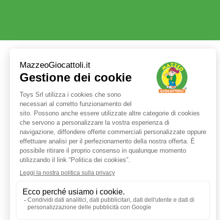
Servizio clienti
+39 3480437875
TEL:
ORARI LUN - VEN:
9:00 - 17:30
E-MAIL:
shop@mazzeogiocattoli.it