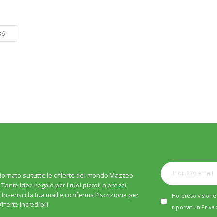
iornato su tutte le offerte del mondo Mazzeo
. Tante idee regalo per i tuoi piccoli a prezzi
i. Inserisci la tua mail e conferma l'iscrizione per
Ho preso visione 
fferte incredibili
riportati in
Priva