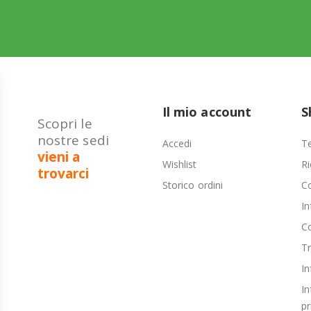
Il mio account
S
Scopri le
nostre sedi
Accedi
Te
vieni a
Wishlist
Ri
trovarci
Storico ordini
C
In
Co
T
In
In
pr