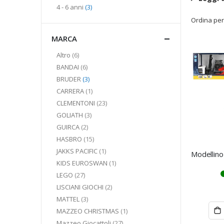
elementi
4 - 6 anni
3
Ordina per
MARCA
elementi
Altro
6
elementi
BANDAI
6
elementi
BRUDER
3
elemento
CARRERA
1
elementi
CLEMENTONI
23
elementi
GOLIATH
3
elementi
GUIRCA
2
elementi
HASBRO
15
elemento
JAKKS PACIFIC
1
elemento
KIDS EUROSWAN
1
elementi
LEGO
27
elementi
LISCIANI GIOCHI
2
elementi
MATTEL
3
elemento
MAZZEO CHRISTMAS
1
elementi
Mazzeo Giocattoli
27