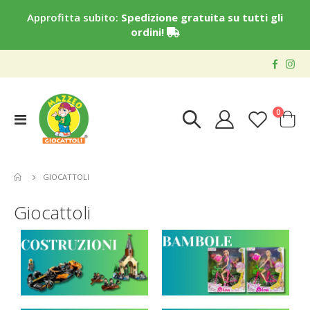
Approfitta subito:
Spedizione gratuita su tutti gli
ordini!
elementi
0
Toggle
Cart
Nav
GIOCATTOLI
Giocattoli