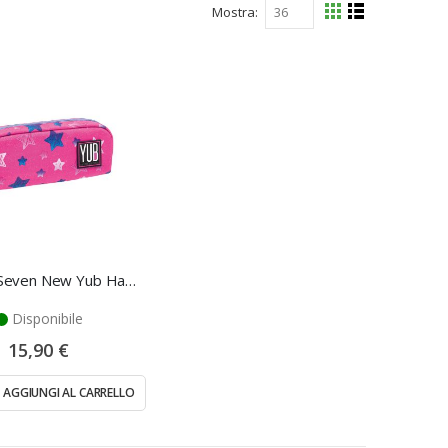
Mostra
Mostra
Griglia
Lista
come
Astuccio Seven New Yub Hayride
Disponibile
15,90 €
AGGIUNGI AL CARRELLO