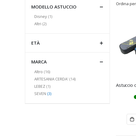
Ordina per
MODELLO ASTUCCIO
elemento
Disney
1
elementi
Altri
2
ETÀ
MARCA
elementi
Altro
16
elementi
ARTESANIA CERDA'
14
elemento
LEBEZ
1
elementi
SEVEN
3