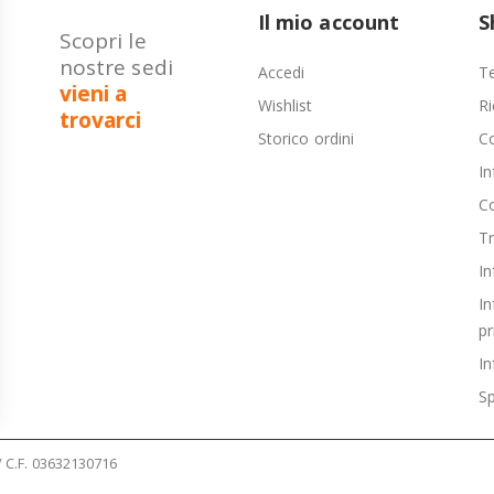
Il mio account
S
Scopri le
nostre sedi
Accedi
Te
vieni a
Wishlist
Ri
trovarci
Storico ordini
C
In
Co
T
In
In
pr
In
Sp
 / C.F. 03632130716