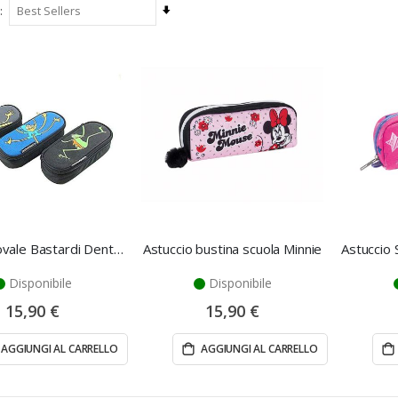
Imposta
la
direzione
crescente
Astuccio ovale Bastardi Dentro - Seven
Astuccio bustina scuola Minnie
Disponibile
Disponibile
15,90 €
15,90 €
AGGIUNGI AL CARRELLO
AGGIUNGI AL CARRELLO