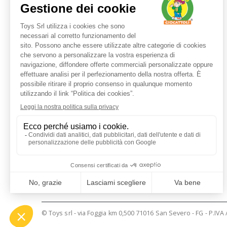
Servizio clienti
+39 3480437875
TEL:
ORARI LUN - VEN:
9:00 - 17:30
E-MAIL:
shop@mazzeogiocattoli.it
© Toys srl - via Foggia km 0,500 71016 San Severo - FG - P.IVA