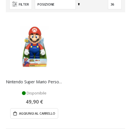
Imposta
FILTER
la
direzione
decrescente
Nintendo Super Mario Personaggio - Jakks Pacific
Disponibile
49,90 €
AGGIUNGI AL CARRELLO