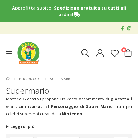
Approfitta subito:
Spedizione gratuita su tutti gli
ordini!
elementi
0
Toggle
Cart
Nav
SUPERMARIO
PERSONAGGI
Supermario
Mazzeo Giocattoli propone un vasto assortimento di
giocattoli
e articoli ispirati al
Personaggio di Super Mario
, tra i più
celebri supereroi creati dalla
Nintendo
.
Leggi di più