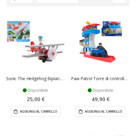
la
direzione
crescente
Sonic The Hedgehog Biplano Tornado Jakks Pacific
Paw Patrol Torre di controllo - Spin Master
Disponibile
Disponibile
25,00 €
49,90 €
AGGIUNGI AL CARRELLO
AGGIUNGI AL CARRELLO