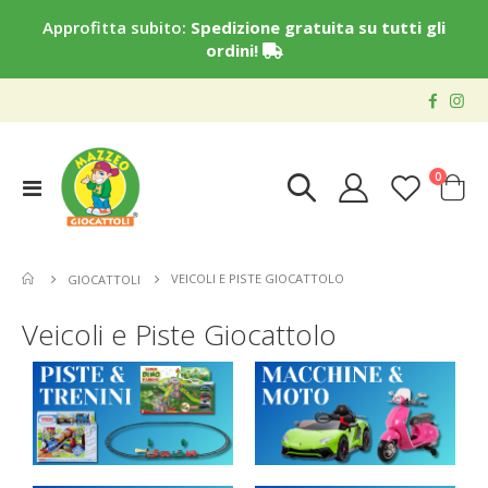
Approfitta subito:
Spedizione gratuita su tutti gli
ordini!
elementi
0
Toggle
Cart
Nav
VEICOLI E PISTE GIOCATTOLO
GIOCATTOLI
Veicoli e Piste Giocattolo