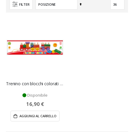
Imposta
FILTER
la
direzione
decrescente
Trenino con blocchi colorati - Mazzeo Giocattoli
Disponibile
16,90 €
AGGIUNGI AL CARRELLO