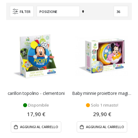
Imposta
FILTER
la
direzione
decrescente
carillon topolino - clementoni
Baby minnie proiettore magiche stelle - Clementoni
Disponibile
Solo 1 rimasto!
17,90 €
29,90 €
AGGIUNGI AL CARRELLO
AGGIUNGI AL CARRELLO