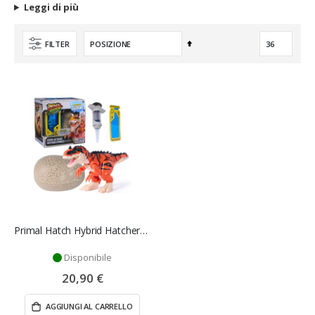
Leggi di più
Imposta
FILTER
la
direzione
decrescente
Primal Hatch Hybrid Hatchers Uovo Dinosauro – Spin Master
Disponibile
20,90 €
AGGIUNGI AL CARRELLO