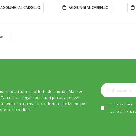
AGGIUNGI AL CARRELLO
AGGIUNGI AL CARRELLO
iornato su tutte le offerte del mondo Mazzeo
. Tante idee regalo per i tuoi piccoli a prezzi
i. Inserisci la tua mail e conferma l'iscrizione per
Ho preso visione 
fferte incredibili
riportati in
Priva