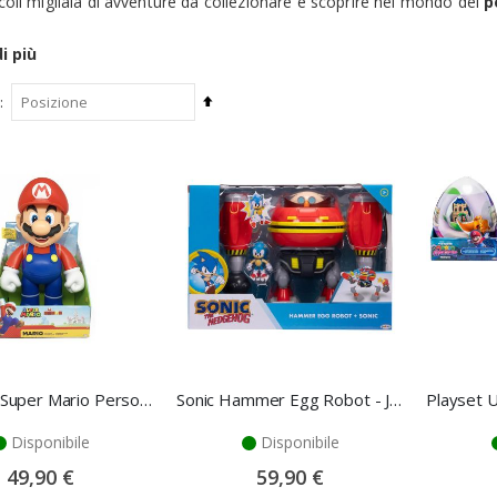
ccoli migliaia di avventure da collezionare e scoprire nel mondo dei
p
i più
Imposta
la
direzione
decrescente
Nintendo Super Mario Personaggio - Jakks Pacific
Sonic Hammer Egg Robot - Jakks Pacific
Disponibile
Disponibile
49,90 €
59,90 €