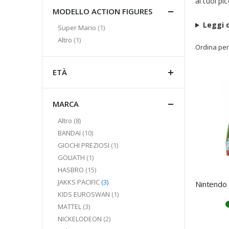
ai tuoi pi
MODELLO ACTION FIGURES
Leggi d
elemento
Super Mario
1
elemento
Altro
1
Ordina per
ETÀ
MARCA
elementi
Altro
8
elementi
BANDAI
10
elemento
GIOCHI PREZIOSI
1
elemento
GOLIATH
1
elementi
HASBRO
15
elementi
JAKKS PACIFIC
3
elemento
KIDS EUROSWAN
1
elementi
MATTEL
3
elementi
NICKELODEON
2