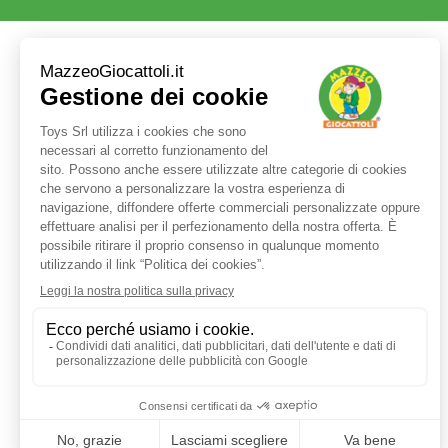
Servizio clienti
+39 3480437875
TEL:
ORARI LUN - VEN:
9:00 - 17:30
E-MAIL:
shop@mazzeogiocattoli.it