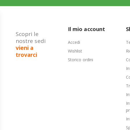
Il mio account
S
Scopri le
nostre sedi
Accedi
Te
vieni a
Wishlist
Ri
trovarci
Storico ordini
C
In
Co
T
In
In
pr
In
Sp