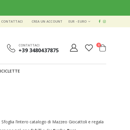
VALUTA
CONTATTACI
CREA UN ACCOUNT
EUR - EURO
elementi
CONTATTACI
0
+39 3480437875
Cart
ICICLETTE
. Sfoglia l’intero catalogo di Mazzeo Giocattoli e regala