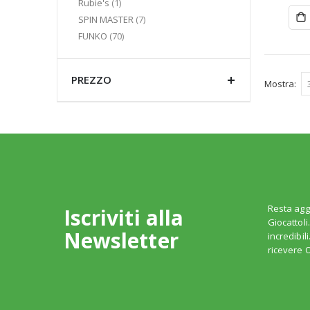
elemento
Rubie's
1
elementi
SPIN MASTER
7
elementi
FUNKO
70
PREZZO
Mostra
Resta agg
Iscriviti alla
Giocattoli
Newsletter
incredibil
ricevere O