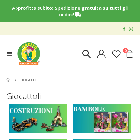
Approfitta subito:
Spedizione gratuita su tutti gli
ordini!
elementi
0
Toggle
Cart
Nav
GIOCATTOLI
Giocattoli