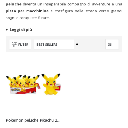
peluche
diventa un inseparabile compagno di avventure e una
pista per macchinine
si trasfigura nella strada verso grandi
sogni e conquiste future.
Leggi di più
Imposta
FILTER
la
direzione
crescente
Pokemon peluche Pikachu 20 cm - Bandai