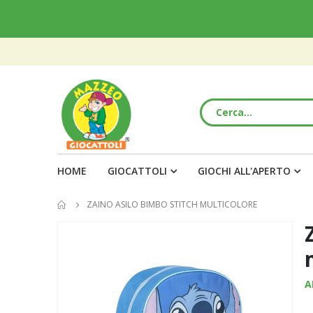
HOME
GIOCATTOLI
GIOCHI ALL'APERTO
ZAINO ASILO BIMBO STITCH MULTICOLORE
Vai
alla
fine
della
A
galleria
di