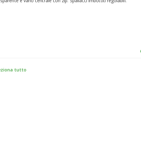
sparente e vano centrale con zip. Spallacci imbottiti regolabili.
eziona tutto