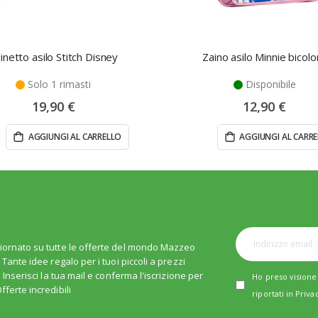
inetto asilo Stitch Disney
Zaino asilo Minnie bicolo
Solo 1 rimasti
Disponibile
19,90 €
12,90 €
AGGIUNGI AL CARRELLO
AGGIUNGI AL CARR
iornato su tutte le offerte del mondo Mazzeo
. Tante idee regalo per i tuoi piccoli a prezzi
i. Inserisci la tua mail e conferma l'iscrizione per
Ho preso visione 
fferte incredibili
riportati in
Priva