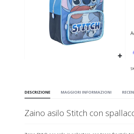
immagini
A
Vai
S
all'inizio
della
galleria
di
DESCRIZIONE
MAGGIORI INFORMAZIONI
RECEN
immagini
Zaino asilo Stitch con spallacc