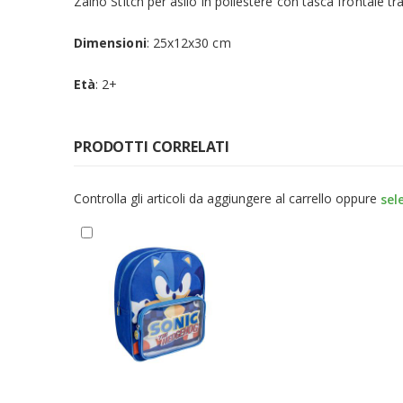
Zaino Stitch per asilo in poliestere con tasca frontale tra
Dimensioni
: 25x12x30 cm
Età
: 2+
PRODOTTI CORRELATI
Controlla gli articoli da aggiungere al carrello oppure
sel