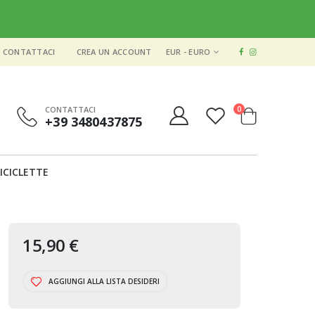
VALUTA
CONTATTACI
CREA UN ACCOUNT
EUR - EURO
elementi
CONTATTACI
0
+39 3480437875
Cart
ICICLETTE
15,90 €
AGGIUNGI ALLA LISTA DESIDERI