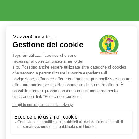
Servizio clienti
+39 3480437875
TEL:
ORARI LUN - VEN:
9:00 - 17:30
E-MAIL:
shop@mazzeogiocattoli.it