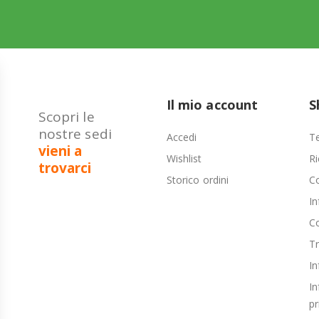
Il mio account
S
Scopri le
nostre sedi
Accedi
Te
vieni a
Wishlist
Ri
trovarci
Storico ordini
C
In
Co
T
In
In
pr