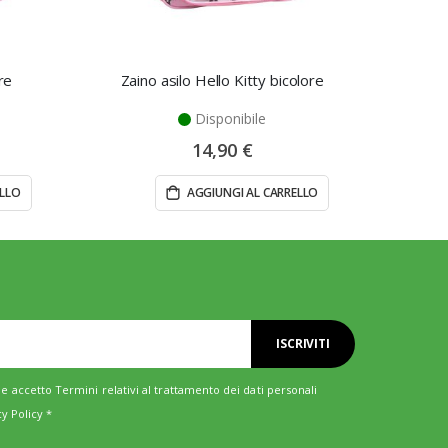
re
Zaino asilo Hello Kitty bicolore
Zaino 
Disponibile
14,90 €
ELLO
AGGIUNGI AL CARRELLO
ISCRIVITI
e accetto Termini relativi al trattamento dei dati personali
cy Policy
*