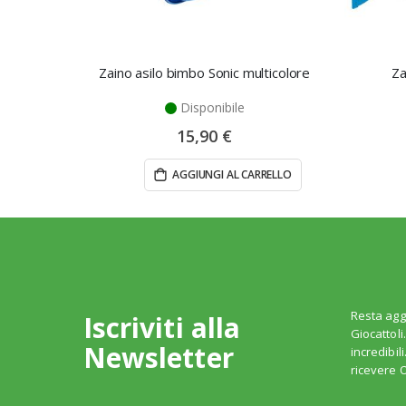
Zaino asilo bimbo Sonic multicolore
Za
Disponibile
15,90 €
AGGIUNGI AL CARRELLO
Resta agg
Iscriviti alla
Giocattoli
Newsletter
incredibil
ricevere O