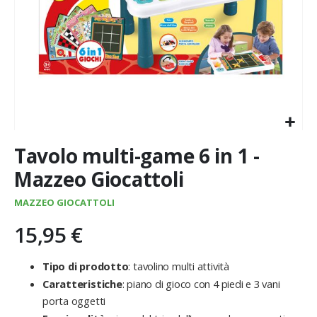
Vai
Tavolo multi-game 6 in 1 -
all'inizio
della
Mazzeo Giocattoli
galleria
di
MAZZEO GIOCATTOLI
immagini
15,95 €
Tipo di prodotto
: tavolino multi attività
Caratteristiche
: piano di gioco con 4 piedi e 3 vani
porta oggetti