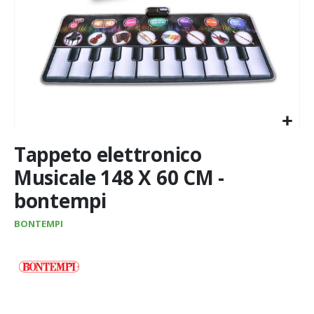
Vai
Tappeto elettronico
all'inizio
della
Musicale 148 X 60 CM -
galleria
bontempi
di
immagini
BONTEMPI