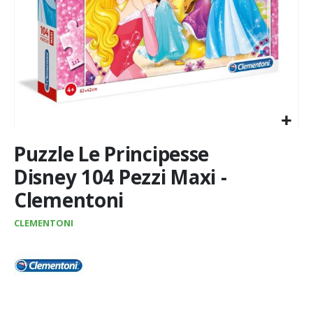
Vai
Puzzle Le Principesse
all'inizio
della
Disney 104 Pezzi Maxi -
galleria
Clementoni
di
immagini
CLEMENTONI