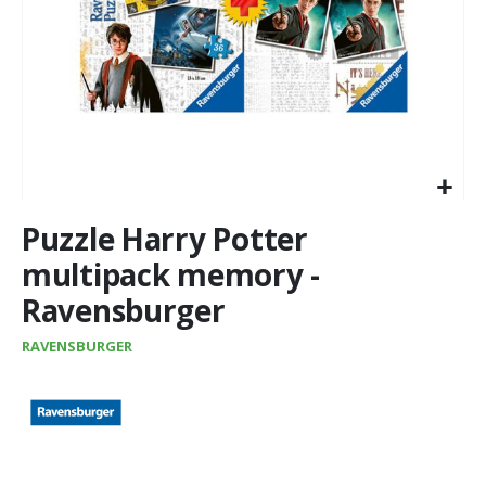
Vai
Puzzle Harry Potter
all'inizio
della
multipack memory -
galleria
Ravensburger
di
immagini
RAVENSBURGER