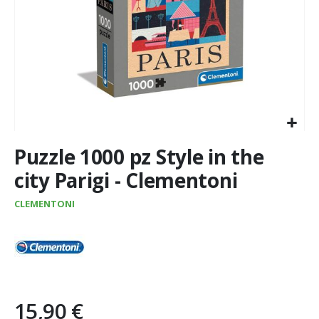
Vai
Puzzle 1000 pz Style in the
all'inizio
della
city Parigi - Clementoni
galleria
di
CLEMENTONI
immagini
15,90 €