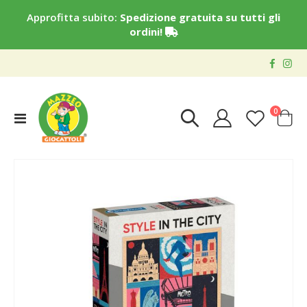
Approfitta subito:
Spedizione gratuita su tutti gli
ordini!
elementi
0
Toggle
Cart
Nav
Vai
alla
fine
della
galleria
di
immagini