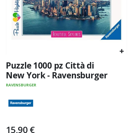
Vai
Puzzle 1000 pz Città di
all'inizio
della
New York - Ravensburger
galleria
di
RAVENSBURGER
immagini
15,90 €