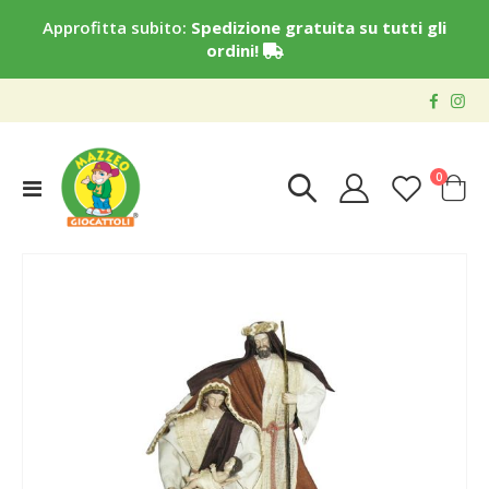
Approfitta subito:
Spedizione gratuita su tutti gli
ordini!
elementi
0
Toggle
Cart
Nav
Vai
alla
fine
della
galleria
di
immagini