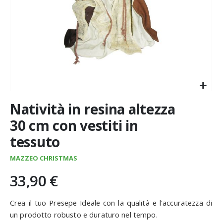
Vai
Natività in resina altezza
all'inizio
della
30 cm con vestiti in
galleria
tessuto
di
immagini
MAZZEO CHRISTMAS
33,90 €
Crea il tuo Presepe Ideale con la qualità e l'accuratezza di
un prodotto robusto e duraturo nel tempo.