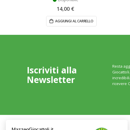
14,00 €
AGGIUNGI AL CARRELLO
Resta agg
Iscriviti alla
Giocattoli
Newsletter
incredibil
ricevere O