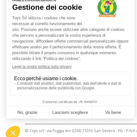
Servizio clienti
+39 3480437875
TEL:
ORARI LUN - VEN:
9:00 - 17:30
E-MAIL:
shop@mazzeogiocattoli.it
© Toys srl - via Foggia km 0,500 71016 San Severo - FG - P.IVA