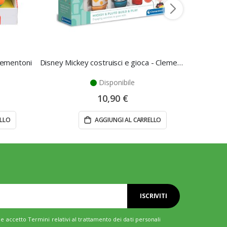
Clementoni
Disney Mickey costruisci e gioca - Clementoni
Disponibile
10,90 €
ELLO
AGGIUNGI AL CARRELLO
ISCRIVITI
e accetto Termini relativi al trattamento dei dati personali