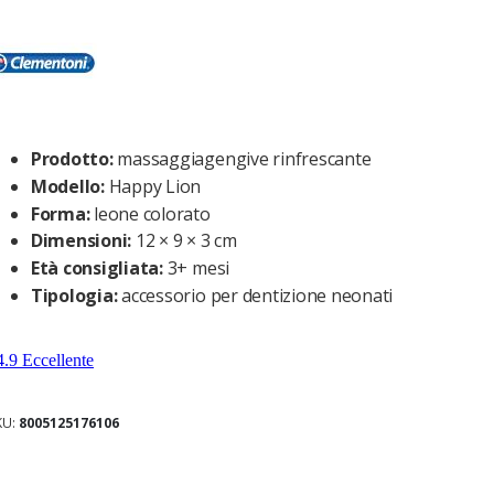
Prodotto:
massaggiagengive rinfrescante
Modello:
Happy Lion
Forma:
leone colorato
Dimensioni:
12 × 9 × 3 cm
Età consigliata:
3+ mesi
Tipologia:
accessorio per dentizione neonati
KU
8005125176106