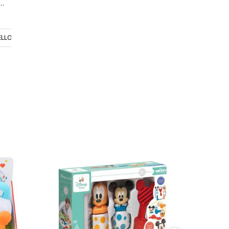
le palline nascondine - Clementoni
Massaggiagengive Rinfrescante Happy Daisy – Clementoni
10,90 €
ELLO
AGGIUNGI AL CARRELLO