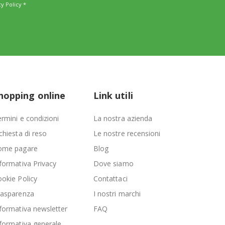
cy Policy
*
hopping online
Link utili
rmini e condizioni
La nostra azienda
chiesta di reso
Le nostre recensioni
ome pagare
Blog
formativa Privacy
Dove siamo
okie Policy
Contattaci
rasparenza
I nostri marchi
formativa newsletter
FAQ
formativa generale