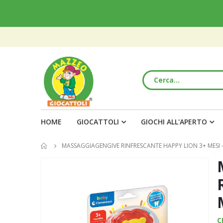
HOME
GIOCATTOLI
GIOCHI ALL'APERTO
MASSAGGIAGENGIVE RINFRESCANTE HAPPY LION 3+ MESI
Vai
alla
fine
della
galleria
C
di