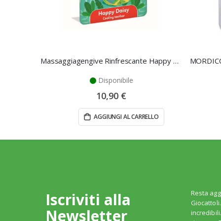
Massaggiagengive Rinfrescante Happy Daisy – Clementoni
MORDICC
Disponibile
10,90 €
AGGIUNGI AL CARRELLO
Resta agg
Iscriviti alla
Giocattoli
Newsletter
incredibil