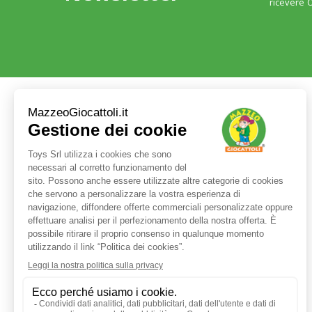
ricevere O
Servizio clienti
+39 3480437875
TEL:
ORARI LUN - VEN:
9:00 - 17:30
E-MAIL:
shop@mazzeogiocattoli.it