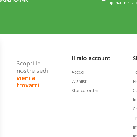
fferte incredibili
riportati in
Priva
Il mio account
S
Scopri le
nostre sedi
Accedi
Te
vieni a
Wishlist
Ri
trovarci
Storico ordini
C
In
Co
T
In
In