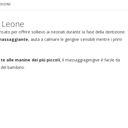
SIONI
i Leone
sato per offrire sollievo ai neonati durante la fase della dentizione.
e massaggiante
, aiuta a calmare le gengive sensibili mentre i primi
e alle manine dei più piccoli
, il massaggiagengive è facile da
à del bambino.