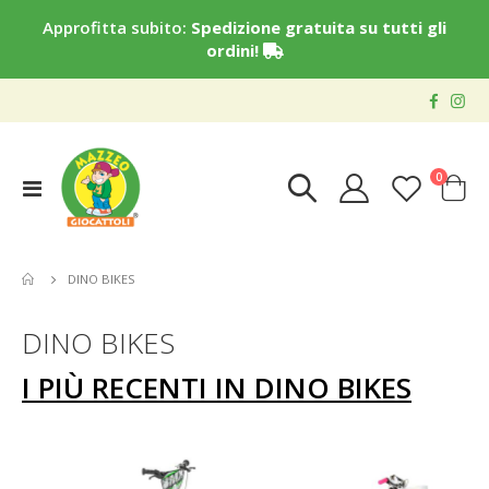
Approfitta subito:
Spedizione gratuita su tutti gli
ordini!
elementi
0
Toggle
Cart
Nav
DINO BIKES
DINO BIKES
I PIÙ RECENTI IN DINO BIKES