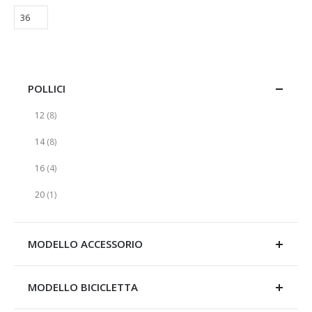
POLLICI
elementi
12
8
elementi
14
8
elementi
16
4
elemento
20
1
MODELLO ACCESSORIO
MODELLO BICICLETTA