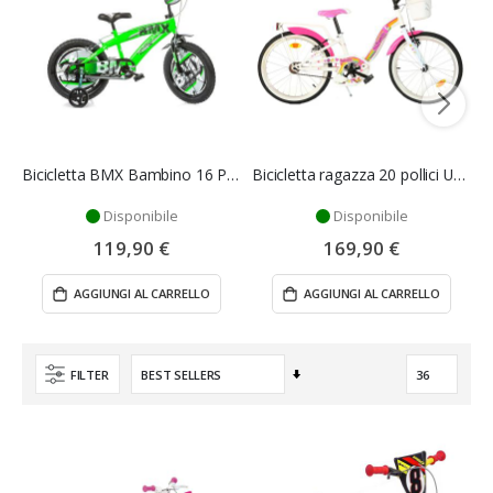
Bicicletta BMX Bambino 16 Pollici con Rotelle - Dino Bikes
Bicicletta ragazza 20 pollici Unicorno - Dino bikes
Disponibile
Disponibile
119,90 €
169,90 €
AGGIUNGI AL CARRELLO
AGGIUNGI AL CARRELLO
Imposta
FILTER
la
direzione
crescente