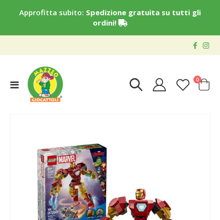
Approfitta subito:
Spedizione gratuita su tutti gli
ordini!
elementi
0
Toggle
Cart
Nav
Vai
alla
fine
della
galleria
di
immagini