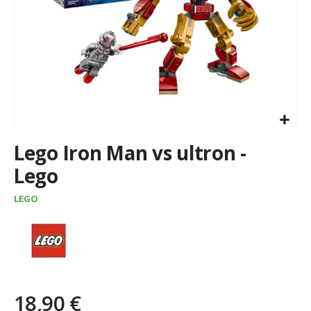
Vai
Lego Iron Man vs ultron -
all'inizio
della
Lego
galleria
di
LEGO
immagini
18,90 €