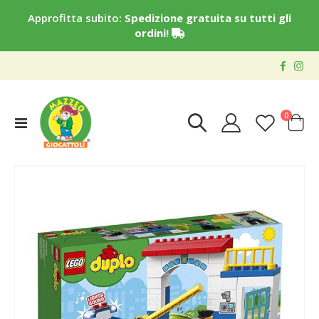
Approfitta subito:
Spedizione gratuita su tutti gli
ordini!
elementi
0
Toggle
Cart
Nav
Vai
alla
fine
della
galleria
di
immagini