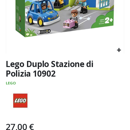
Vai
Lego Duplo Stazione di
all'inizio
della
Polizia 10902
galleria
di
LEGO
immagini
27,00 €