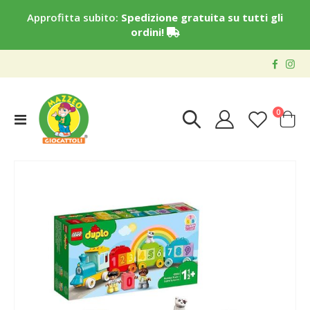
Approfitta subito:
Spedizione gratuita su tutti gli
ordini!
elementi
0
Toggle
Cart
Nav
Vai
alla
fine
della
galleria
di
immagini