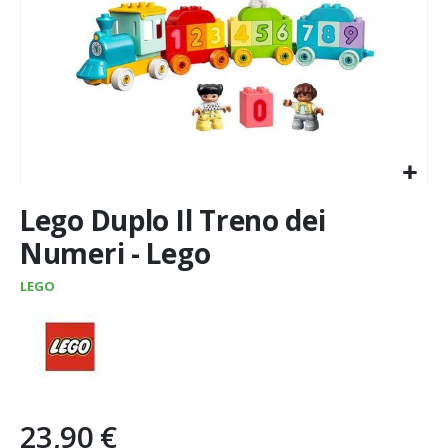
Vai
Lego Duplo Il Treno dei
all'inizio
della
Numeri - Lego
galleria
di
LEGO
immagini
23,90 €