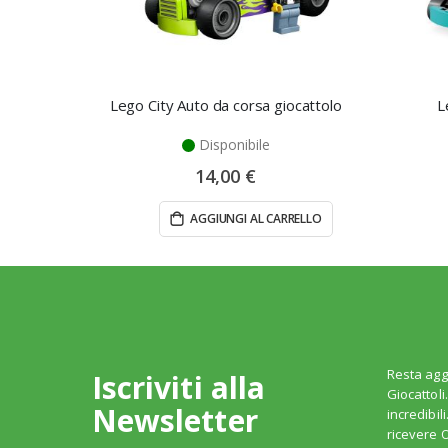
Lego City Auto da corsa giocattolo
L
Disponibile
14,00 €
AGGIUNGI AL CARRELLO
Resta agg
Iscriviti alla
Giocattoli
Newsletter
incredibil
ricevere O