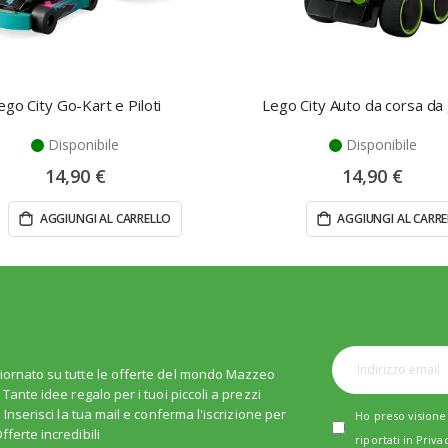
ego City Go-Kart e Piloti
Lego City Auto da corsa da
Disponibile
Disponibile
14,90 €
14,90 €
AGGIUNGI AL CARRELLO
AGGIUNGI AL CARR
iornato su tutte le offerte del mondo Mazzeo
. Tante idee regalo per i tuoi piccoli a prezzi
i. Inserisci la tua mail e conferma l'iscrizione per
Ho preso visione 
fferte incredibili
riportati in
Priva