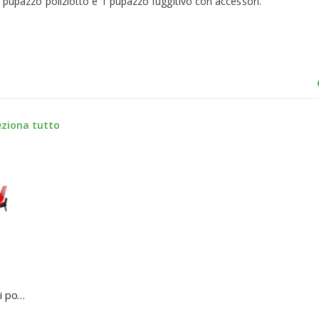
1 pupazzo poliziotto e 1 pupazzo fuggitivo con accessori.
eziona tutto
Lego City Elicottero dei pompieri