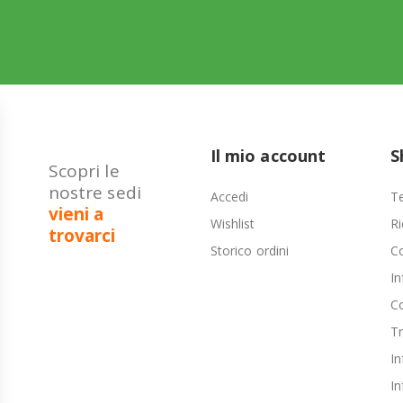
Il mio account
S
Scopri le
nostre sedi
Accedi
Te
vieni a
Wishlist
Ri
trovarci
Storico ordini
C
In
Co
T
In
In