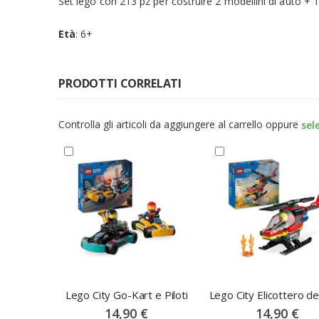
Set lego con 213 pz per costruire 2 modellini di auto + 
Età
: 6+
PRODOTTI CORRELATI
Controlla gli articoli da aggiungere al carrello oppure
sel
Lego City Go-Kart e Piloti
14,90 €
14,90 €