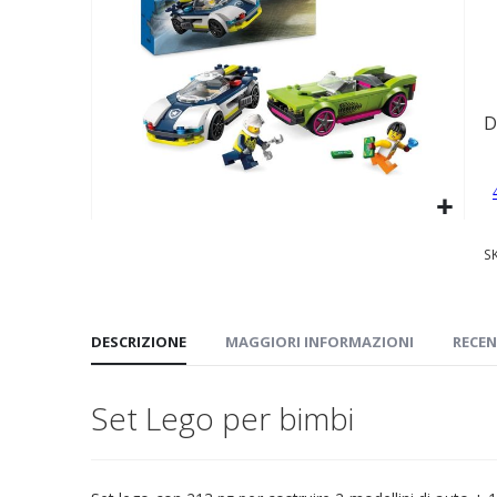
immagini
D
Vai
S
all'inizio
della
galleria
di
DESCRIZIONE
MAGGIORI INFORMAZIONI
RECEN
immagini
Set Lego per bimbi