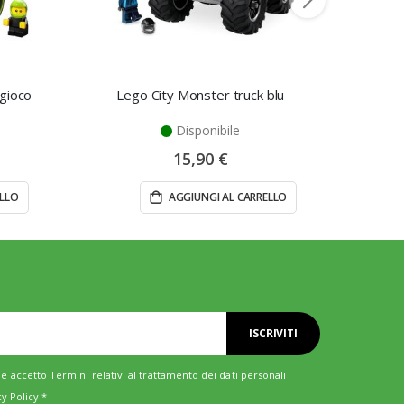
 gioco
Lego City Monster truck blu
Lego C
Disponibile
15,90 €
ELLO
AGGIUNGI AL CARRELLO
ISCRIVITI
e accetto Termini relativi al trattamento dei dati personali
cy Policy
*