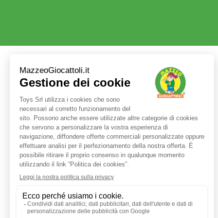
Servizio clienti
+39 3480437875
TEL:
ORARI LUN - VEN:
9:00 - 17:30
E-MAIL:
shop@mazzeogiocattoli.it