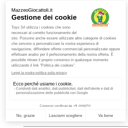
Servizio clienti
+39 3480437875
TEL:
ORARI LUN - VEN:
9:00 - 17:30
E-MAIL:
shop@mazzeogiocattoli.it