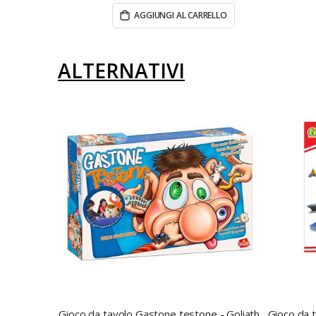
AGGIUNGI AL CARRELLO
ALTERNATIVI
Gioco da tavolo Gastone testone - Goliath