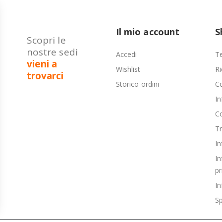
Il mio account
S
Scopri le
nostre sedi
Accedi
Te
vieni a
Wishlist
Ri
trovarci
Storico ordini
C
In
Co
T
In
In
pr
In
Sp