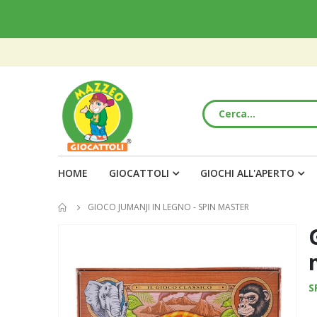
HOME
GIOCATTOLI
GIOCHI ALL'APERTO
GIOCO JUMANJI IN LEGNO - SPIN MASTER
Vai
alla
fine
della
S
galleria
di