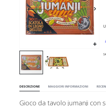
immagini
U
S
Vai
all'inizio
DESCRIZIONE
MAGGIORI INFORMAZIONI
RECEN
della
galleria
di
Gioco da tavolo jumanji con s
immagini