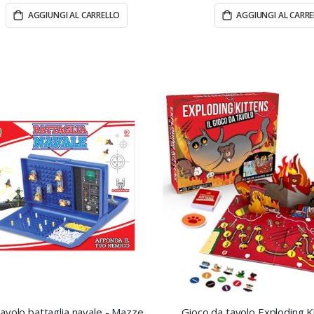
AGGIUNGI AL CARRELLO
AGGIUNGI AL CARR
Gioco da tavolo battaglia navale - Mazzeo Giocattoli
Gioco da tavolo Exploding K