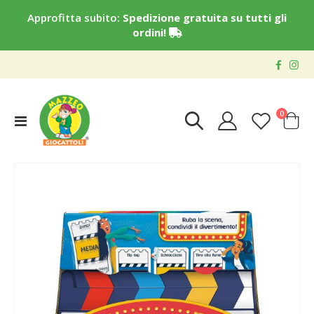
Approfitta subito:
Spedizione gratuita su tutti gli
ordini!
elementi
0
Toggle
Cart
Nav
Vai
alla
fine
della
galleria
di
immagini