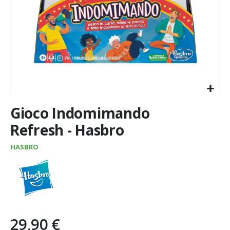
Vai
Gioco Indomimando
all'inizio
della
Refresh - Hasbro
galleria
di
HASBRO
immagini
29,90 €