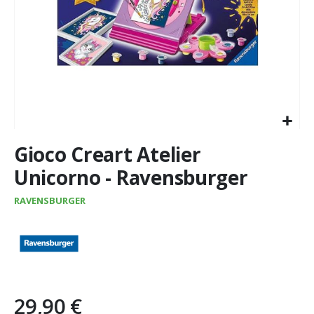
Vai
Gioco Creart Atelier
all'inizio
della
Unicorno - Ravensburger
galleria
di
RAVENSBURGER
immagini
29,90 €