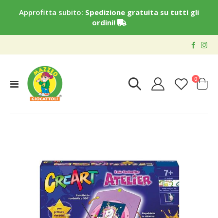
Approfitta subito:
Spedizione gratuita su tutti gli
ordini!
elementi
0
Toggle
Cart
Nav
Vai
alla
fine
della
galleria
di
immagini