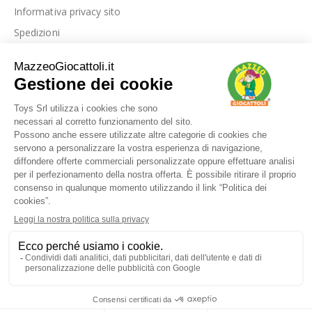
Informativa privacy sito
Spedizioni
Link utili
La nostra azienda
Le nostre recensioni
Blog
Dove siamo
Contattaci
I nostri marchi
FAQ
© Toys srl - via Foggia km 0,500 71016 San Severo - FG - P.IVA / C.F.
03632130716