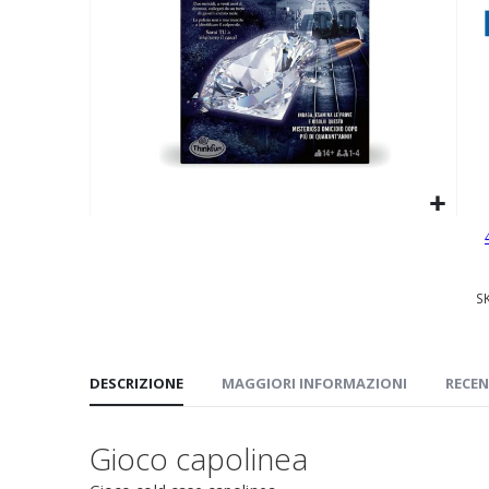
immagini
Vai
all'inizio
della
S
galleria
di
immagini
DESCRIZIONE
MAGGIORI INFORMAZIONI
RECEN
Gioco capolinea