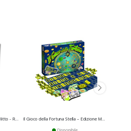
Gioco cold case ricetta per un delitto - Ravensburger
Il Gioco della Fortuna Stella – Edizione Marca Stella
Gioco c
Disponibile