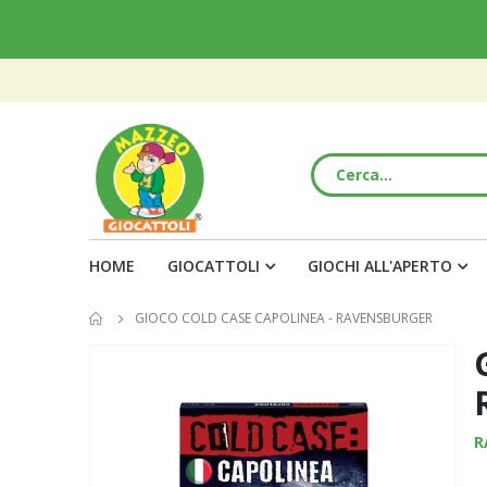
HOME
GIOCATTOLI
GIOCHI ALL'APERTO
GIOCO COLD CASE CAPOLINEA - RAVENSBURGER
Vai
alla
fine
della
R
galleria
di