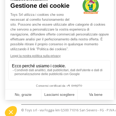
Servizio clienti
+39 3480437875
TEL:
ORARI LUN - VEN:
9:00 - 17:30
E-MAIL:
shop@mazzeogiocattoli.it
© Toys srl - via Foggia km 0,500 71016 San Severo - FG - P.IVA