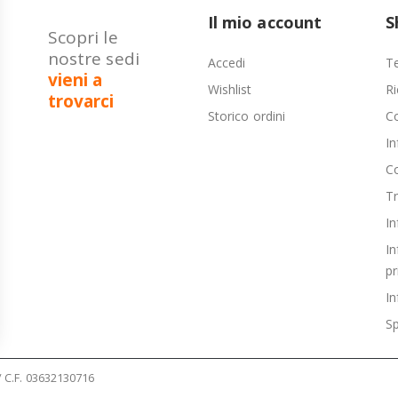
Il mio account
S
Scopri le
nostre sedi
Accedi
Te
vieni a
Wishlist
Ri
trovarci
Storico ordini
C
In
Co
T
In
In
pr
In
Sp
 / C.F. 03632130716