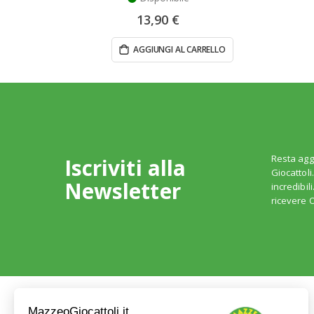
13,90 €
AGGIUNGI AL CARRELLO
Resta agg
Iscriviti alla
Giocattoli
Newsletter
incredibil
ricevere O