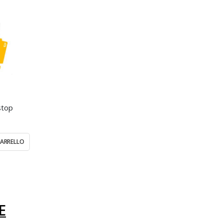
stop
CARRELLO
E