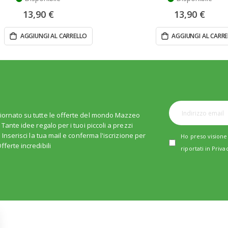
13,90 €
13,90 €
AGGIUNGI AL CARRELLO
AGGIUNGI AL CARR
iornato su tutte le offerte del mondo Mazzeo
. Tante idee regalo per i tuoi piccoli a prezzi
i. Inserisci la tua mail e conferma l'iscrizione per
Ho preso visione 
fferte incredibili
riportati in
Priva