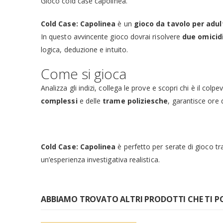
Gioco cold case capolinea.
Cold Case: Capolinea
è un
gioco da tavolo per adul
In questo avvincente gioco dovrai risolvere
due omicid
logica, deduzione e intuito.
Come si gioca
Analizza gli indizi, collega le prove e scopri chi è il colp
complessi
e delle
trame poliziesche
, garantisce ore
Cold Case: Capolinea
è perfetto per serate di gioco tra
un’esperienza investigativa realistica.
ABBIAMO TROVATO ALTRI PRODOTTI CHE TI P