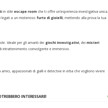
ti
in stile
escape room
che ti offre un’esperienza investigativa unica
i
legati a un misterioso
furto di gioielli
, mettendo alla prova la tua
evole. Ideale per gli amanti dei
giochi investigativi
, dei
misteri
 di intrattenimento coinvolgente e immersivo.
 amici, appassionati di gialli e detective in erba che vogliono vivere
OTREBBERO INTERESSARE!