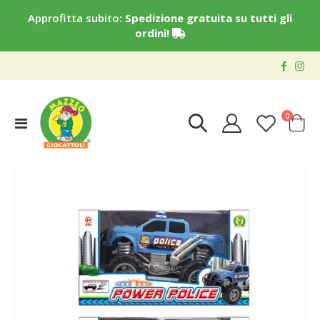
Approfitta subito:
Spedizione gratuita su tutti gli
ordini!
elementi
0
Toggle
Cart
Nav
Vai
alla
fine
della
galleria
di
immagini