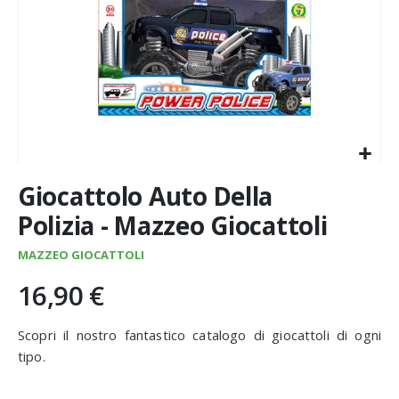
Vai
Giocattolo Auto Della
all'inizio
della
Polizia - Mazzeo Giocattoli
galleria
di
MAZZEO GIOCATTOLI
immagini
16,90 €
Scopri il nostro fantastico catalogo di giocattoli di ogni
tipo.